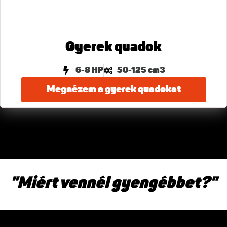
Gyerek quadok
6-8 HP
50-125 cm3
Megnézem a gyerek quadokat
"Miért vennél gyengébbet?"