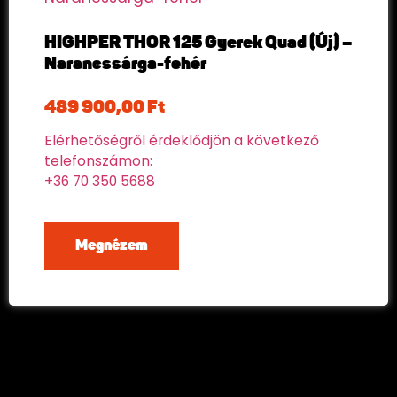
HIGHPER THOR 125 Gyerek Quad (Új) –
Narancssárga-fehér
489 900,00
Ft
Elérhetőségről érdeklődjön a következő
telefonszámon:
+36 70 350 5688
Megnézem
"Miért vennél gyengébbet?"