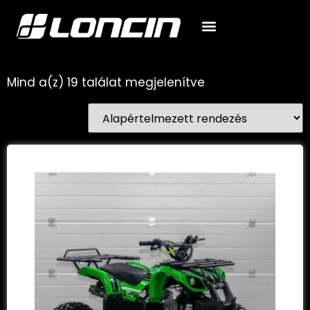
Quadok készleten
Mind a(z) 19 találat megjelenítve