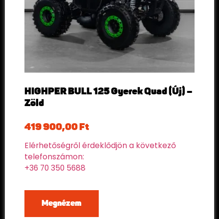
HIGHPER BULL 125 Gyerek Quad (Új) –
Zöld
419 900,00
Ft
Elérhetőségről érdeklődjön a következő
telefonszámon:
+36 70 350 5688
Megnézem