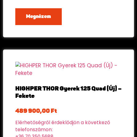
Megnézem
HIGHPER THOR Gyerek 125 Quad (Új) –
Fekete
489 900,00
Ft
Elérhetőségről érdeklődjön a következő
telefonszámon:
+36 70 350 5688