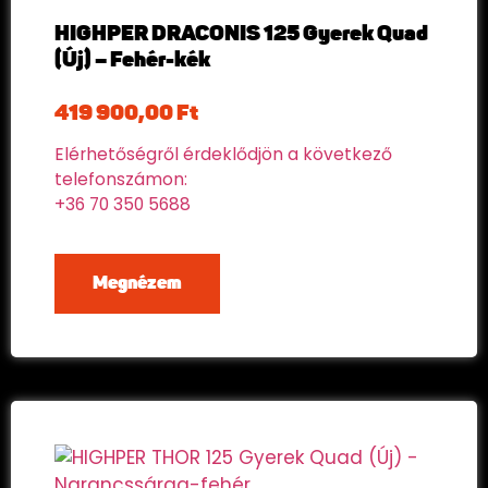
HIGHPER DRACONIS 125 Gyerek Quad
(Új) – Fehér-kék
419 900,00
Ft
Elérhetőségről érdeklődjön a következő
telefonszámon:
+36 70 350 5688
Megnézem