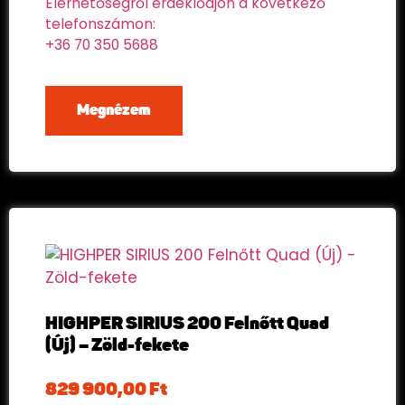
Elérhetőségről érdeklődjön a következő
telefonszámon:
+36 70 350 5688
Megnézem
HIGHPER SIRIUS 200 Felnőtt Quad
(Új) – Zöld-fekete
829 900,00
Ft