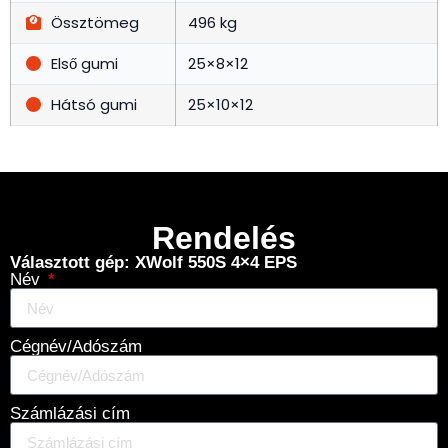
Össztömeg
496 kg
Első gumi
25×8×12
Hátsó gumi
25×10×12
Rendelés
Választott gép: XWolf 550S 4×4 EPS
Név
Cégnév/Adószám
Számlázási cím