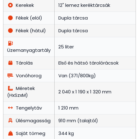
Kerekek
12" lemez keréktárcsák
Fékek (elöl)
Dupla tárcsa
Fékek (hátul)
Dupla tárcsa
25 liter
Üzemanyagtartály
Tárolás
Első és hátsó tárolórácsok
Vonóhorog
Van (371/800kg)
Méretek
2 040 x 1 190 x 1 320 mm
(HxSzxM)
Tengelytáv
1 210 mm
Ülésmagasság
910 mm (talajtól)
Saját tömeg
344 kg