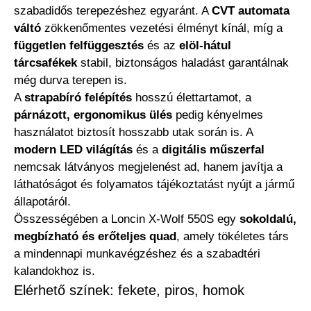
szabadidős terepezéshez egyaránt. A
CVT automata
váltó
zökkenőmentes vezetési élményt kínál, míg a
független felfüggesztés
és az
elöl-hátul
tárcsafékek
stabil, biztonságos haladást garantálnak
még durva terepen is.
A
strapabíró felépítés
hosszú élettartamot, a
párnázott, ergonomikus ülés
pedig kényelmes
használatot biztosít hosszabb utak során is. A
modern LED világítás
és a
digitális műszerfal
nemcsak látványos megjelenést ad, hanem javítja a
láthatóságot és folyamatos tájékoztatást nyújt a jármű
állapotáról.
Összességében a
Loncin X-Wolf 550S
egy
sokoldalú,
megbízható és erőteljes quad
, amely tökéletes társ
a mindennapi munkavégzéshez és a szabadtéri
kalandokhoz is.
Elérhető színek: fekete, piros, homok