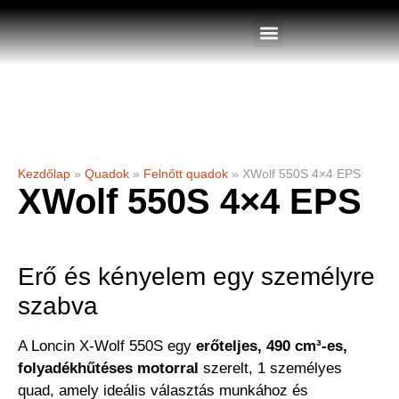
Quadok készleten
XWolf 550S 4×4 EPS
Kezdőlap
»
Quadok
»
Felnőtt quadok
»
XWolf 550S 4×4 EPS
XWolf 550S 4×4 EPS
Erő és kényelem egy személyre
szabva
A
Loncin X-Wolf 550S
egy
erőteljes, 490 cm³-es,
folyadékhűtéses motorral
szerelt, 1 személyes
quad, amely ideális választás munkához és