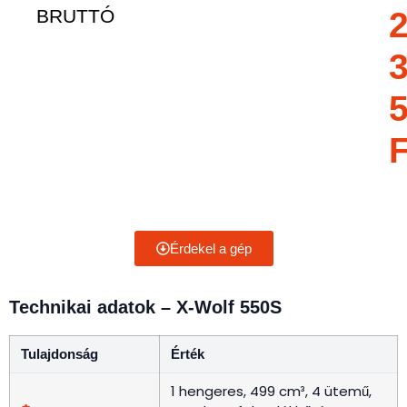
BRUTTÓ
F
Érdekel a gép
Technikai adatok – X-Wolf 550S
Tulajdonság
Érték
1 hengeres, 499 cm³, 4 ütemű,