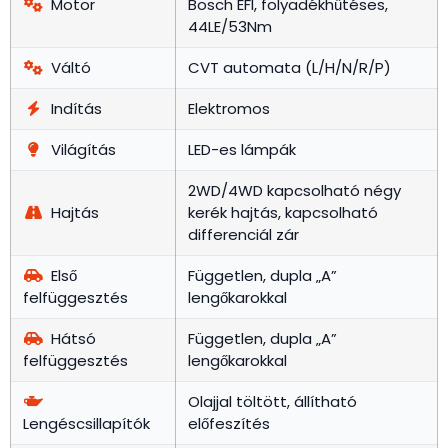
Motor
Bosch EFI, folyadékhűtéses,
44LE/53Nm
Váltó
CVT automata (L/H/N/R/P)
Indítás
Elektromos
Világítás
LED-es lámpák
2WD/4WD kapcsolható négy
Hajtás
kerék hajtás, kapcsolható
differenciál zár
Első
Független, dupla „A”
felfüggesztés
lengőkarokkal
Hátsó
Független, dupla „A”
felfüggesztés
lengőkarokkal
Olajjal töltött, állítható
Lengéscsillapítók
előfeszítés