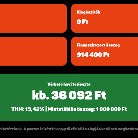
Kiegészítők
0 Ft
Finanszírozott összeg
914 400 Ft
Várható havi törlesztő
kb. 36 092 Ft
THM: 19,42% | Mintatáblás összeg: 1 000 000 Ft
nlattételnek. A pontos feltételek egyedi elbírálás alapján kerülnek meghatáro