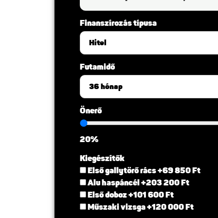
Finanszírozás típusa
Futamidő
Önerő
20%
Kiegészítők
Első gallytörő rács +69 850 Ft
Alu haspáncél +203 200 Ft
Első doboz +101 600 Ft
Műszaki vizsga +120 000 Ft