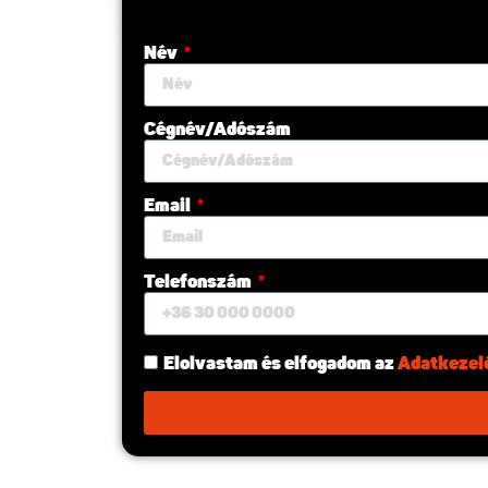
Név
Cégnév/Adószám
Email
Telefonszám
Elolvastam és elfogadom az
Adatkezelé