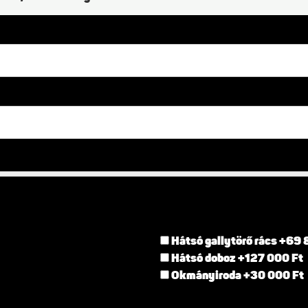
Hátsó gallytörő rács +69 
Hátsó doboz +127 000 Ft
Okmányiroda +30 000 Ft