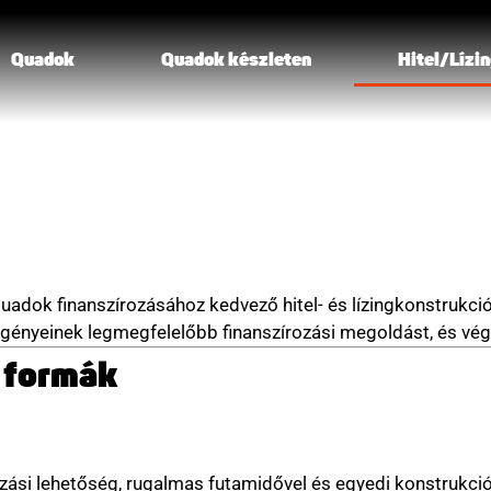
Quadok
Quadok készleten
Hitel/Lízin
quadok finanszírozásához kedvező hitel- és lízingkonstrukci
gényeinek legmegfelelőbb finanszírozási megoldást, és végi
i formák
ási lehetőség, rugalmas futamidővel és egyedi konstrukciók