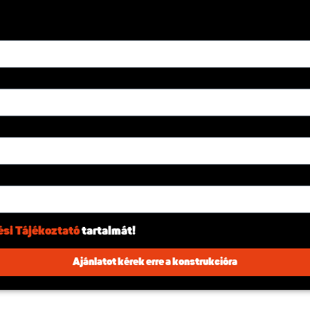
si Tájékoztató
tartalmát!
Ajánlatot kérek erre a konstrukcióra