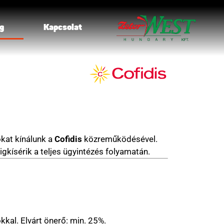
g
Kapcsolat
ókat kínálunk a
Cofidis
közreműködésével.
gkísérik a teljes ügyintézés folyamatán.
kal. Elvárt önerő: min. 25%.