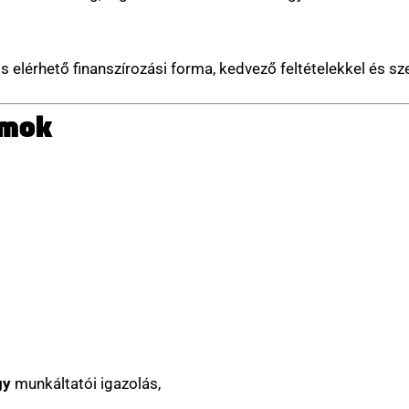
lérhető finanszírozási forma, kedvező feltételekkel és szem
umok
gy
munkáltatói igazolás,