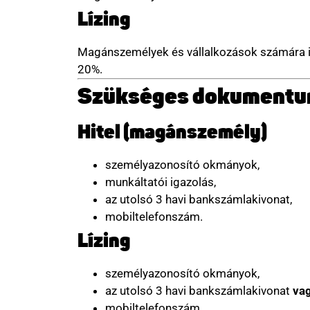
Lízing
Magánszemélyek és vállalkozások számára is e
20%.
Szükséges dokument
Hitel (magánszemély)
személyazonosító okmányok,
munkáltatói igazolás,
az utolsó 3 havi bankszámlakivonat,
mobiltelefonszám.
Lízing
személyazonosító okmányok,
az utolsó 3 havi bankszámlakivonat
va
mobiltelefonszám.