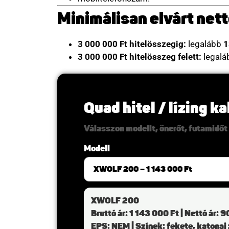
Minimálisan elvárt net
3 000 000 Ft hitelösszegig:
legalább
1
3 000 000 Ft hitelösszeg felett:
legal
Quad hitel / lízing k
Válasszon modellt, önerőt, futamidőt 
Modell
XWOLF 200
Bruttó ár: 1 143 000 Ft | Nettó ár: 
EPS: NEM | Színek: fekete, katonai