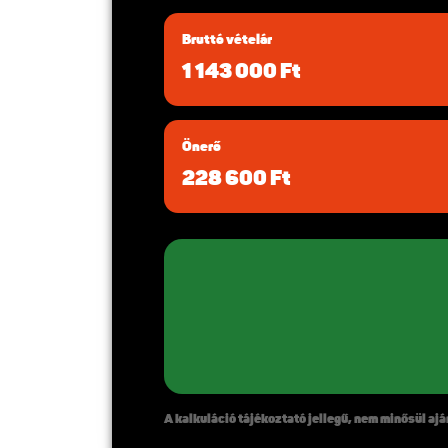
Bruttó vételár
1 143 000 Ft
Önerő
228 600 Ft
A kalkuláció tájékoztató jellegű, nem minősül ajá