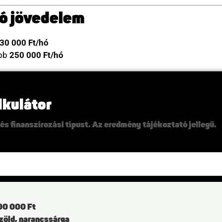
tó jövedelem
30 000 Ft/hó
ább
250 000 Ft/hó
alkulátor
és finanszírozási típust. Az eredmény tájékoztató jellegű.
900 000 Ft
 zöld, narancssárga