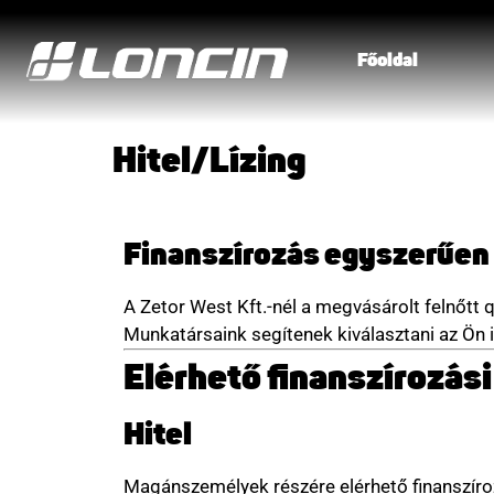
Főoldal
Hitel/Lízing
Finanszírozás egyszerűen
A Zetor West Kft.-nél a megvásárolt felnőtt 
Munkatársaink segítenek kiválasztani az Ön i
Elérhető finanszírozás
Hitel
Magánszemélyek részére elérhető finanszíroz