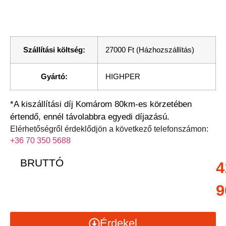
Szállítási költség:
27000 Ft (Házhozszállítás)
Gyártó:
HIGHPER
*A kiszállítási díj Komárom 80km-es körzetében
értendő, ennél távolabbra egyedi díjazású.
Elérhetőségről érdeklődjön a következő telefonszámon:
+36 70 350 5688
BRUTTÓ
4
9
Érdekel