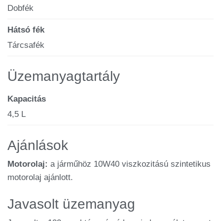
Dobfék
Hátsó fék
Tárcsafék
Üzemanyagtartály
Kapacitás
4,5 L
Ajánlások
Motorolaj:
a járműhöz 10W40 viszkozitású szintetikus
motorolaj ajánlott.
Javasolt üzemanyag