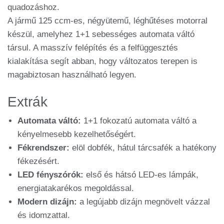
quadozáshoz.
A jármű 125 ccm-es, négyütemű, léghűtéses motorral
készül, amelyhez 1+1 sebességes automata váltó
társul. A masszív felépítés és a felfüggesztés
kialakítása segít abban, hogy változatos terepen is
magabiztosan használható legyen.
Extrák
Automata váltó:
1+1 fokozatú automata váltó a
kényelmesebb kezelhetőségért.
Fékrendszer:
elöl dobfék, hátul tárcsafék a hatékony
fékezésért.
LED fényszórók:
első és hátsó LED-es lámpák,
energiatakarékos megoldással.
Modern dizájn:
a legújabb dizájn megnövelt vázzal
és idomzattal.