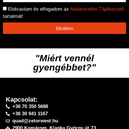
Elolvastam és elfogadom az
Adatkezelési Tájékoztató
tartalmát!
Elküldöm
"Miért vennél
gyengébbet?"
Kapcsolat:
+36 70 350 5688
+36 30 941 1167
quad@zetorwest.hu
2900 Komárom, Klapka György út 73