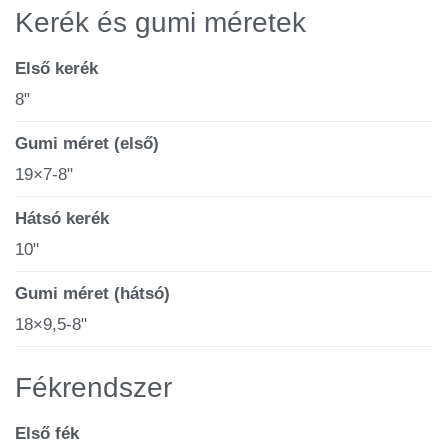
Kerék és gumi méretek
Első kerék
8"
Gumi méret (első)
19×7-8"
Hátsó kerék
10"
Gumi méret (hátsó)
18×9,5-8"
Fékrendszer
Első fék