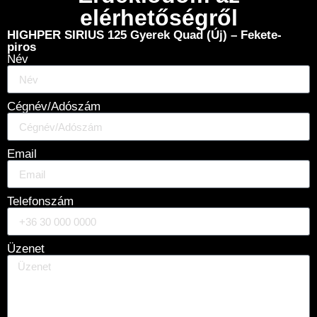
elérhetőségről
HIGHPER SIRIUS 125 Gyerek Quad (Új) – Fekete-
piros
Név
Cégnév/Adószám
Email
Telefonszám
Üzenet