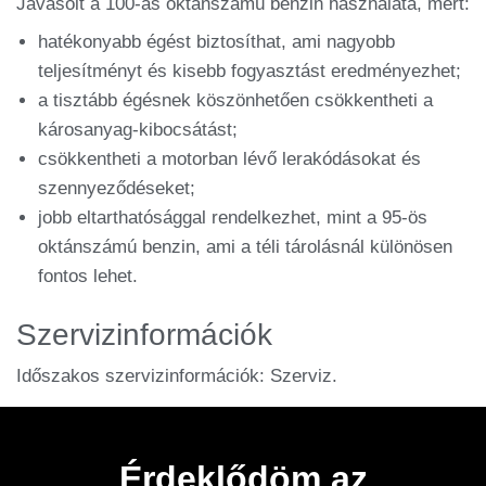
Javasolt a 100-as oktánszámú benzin használata, mert:
hatékonyabb égést biztosíthat, ami nagyobb
teljesítményt és kisebb fogyasztást eredményezhet;
a tisztább égésnek köszönhetően csökkentheti a
károsanyag-kibocsátást;
csökkentheti a motorban lévő lerakódásokat és
szennyeződéseket;
jobb eltarthatósággal rendelkezhet, mint a 95-ös
oktánszámú benzin, ami a téli tárolásnál különösen
fontos lehet.
Szervizinformációk
Időszakos szervizinformációk: Szerviz.
Érdeklődöm az